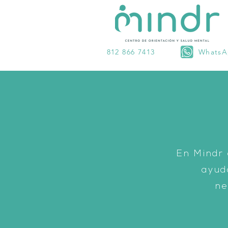
812 866 7413
Whats
En Mindr
ayud
ne