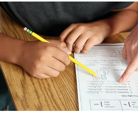
camos pruebas que permiten medir el coefici
lectual (CI) y comprender el perfil cogniti
a persona, identificando fortalezas y área