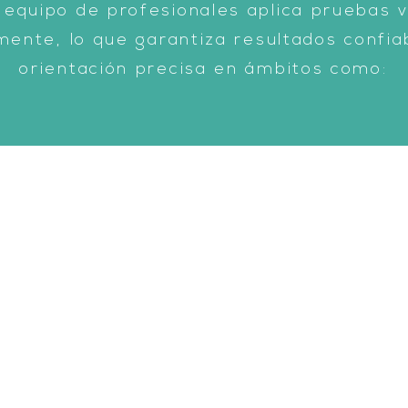
 equipo de profesionales aplica pruebas v
amente, lo que garantiza resultados confia
orientación precisa en ámbitos como:
storno por Défi
ción e Hiperac
(TDAH)