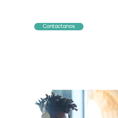
tunidad en el desarrollo intelectual.
Contáctanos
entación Vocaci