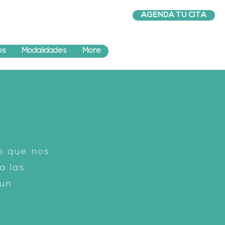
AGENDA TU CITA
os
Modalidades
More
s que nos
a las
 un