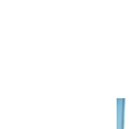
opor
Ori