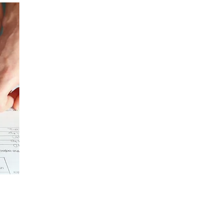
ente
vo de
s de