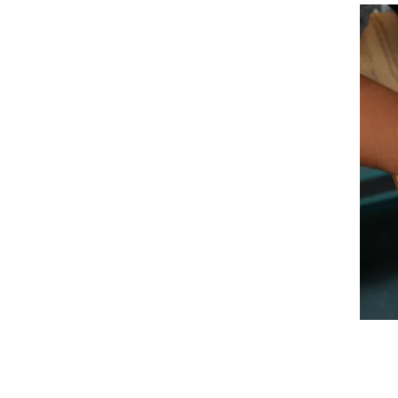
Apli
inte
cad