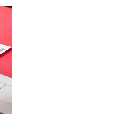
amos
s de