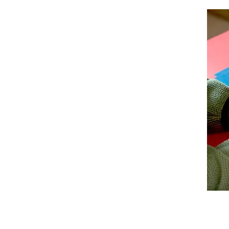
Med
hab